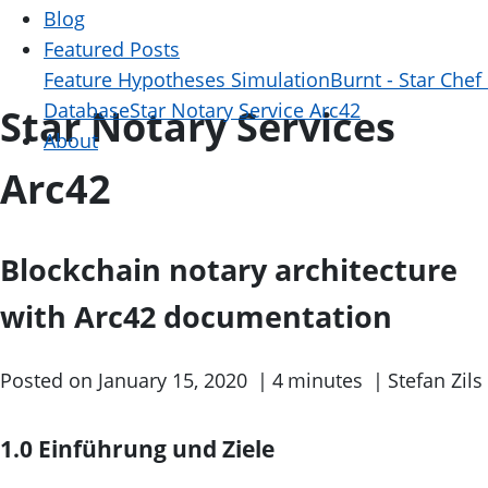
Blog
Featured Posts
Feature Hypotheses Simulation
Burnt - Star Chef
Database
Star Notary Service Arc42
Star Notary Services
About
Arc42
Blockchain notary architecture
with Arc42 documentation
Posted on January 15, 2020 |
4 minutes |
Stefan Zils
1.0 Einführung und Ziele